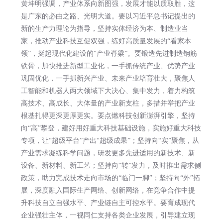
黄坤明强调，产业体系向新图强，发展才能以质取胜，这
是广东的必由之路、光明大道。要以习近平总书记提出的
新的生产力理论为指导，坚持实体经济为本、制造业当
家，推动产业科技互促双强，练好高质量发展的“看家本
领”，挺起现代化建设的“产业脊梁”。要锻造先进制造钢筋
铁骨，加快推进新型工业化，一手抓传统产业、优势产业
巩固优化，一手抓新兴产业、未来产业培育壮大，聚焦人
工智能和机器人两大领域下大决心、集中发力，着力构筑
高技术、高成长、大体量的产业新支柱，多措并举把产业
根基扎得更深更厚更实。要点燃科技创新澎湃引擎，坚持
向“高”攀登，建好用好重大科技基础设施，实施好重大科技
专项，让“超级平台”产出“超级成果”；坚持向“实”聚焦，从
产业需求凝练科学问题，研发更多先进适用的新技术、新
设备、新材料、新工艺；坚持向“转”发力，及时推出需求侧
政策，助力完成技术走向市场的“临门一脚”；坚持向“外”拓
展，深度融入国际生产网络、创新网络，在竞争合作中提
升科技自立自强水平、产业链自主可控水平。要育成现代
企业强壮主体，一视同仁支持各类企业发展，引导建立现