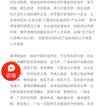
代企业制度，鼓励各种所有制经济开展多样化合作，各尽
所能、相互促进、共同发展，着力打造世界一流企业群，
壮大顶天立地的领军企业，培育铺天盖地的中小企业，让
各具神态的“企业之树”汇聚成生机盎然的“产业之林”。要培
厚发展环境肥沃土壤，充分激活政策效应，持续优化营商
环境，携手港澳加快建设高水平人才高地，实施“百万英才
汇南粤行动计划”，全面夯实现代化产业体系的人才基座、
人才底座。
黄坤明指出，推进中国式现代化，不仅有风和日丽，也会
有疾风骤雨甚至惊涛骇浪。这几年，广东的现代化建设殊
为不易。因其不易，更需勇毅，只要信心不滑坡，办法总
比困难多，经历转型之痛、升级之难后，发展之船必将驶
出三峡、乘风破浪。因其不易，更彰不凡，现在前行的难
度越大、遭遇的磨砺越多，未来的回报必将更加丰厚，达
到的高度必将更加瞩目。因其不易，更显担当，一路走
来，广东经历风雨、屡创奇迹，越来越从容、越来越坚
毅。新征程上，广东一定能率先克服成长中的烦恼，走进