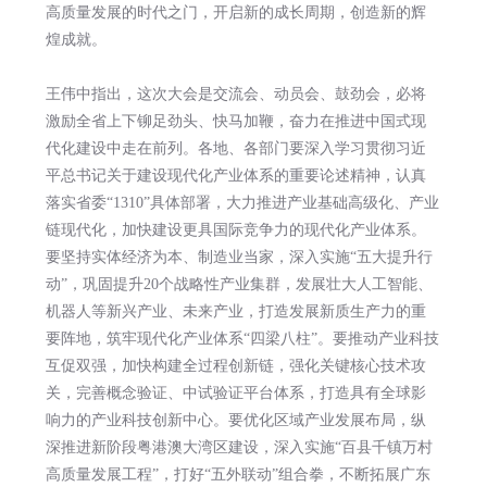
高质量发展的时代之门，开启新的成长周期，创造新的辉
煌成就。
王伟中指出，这次大会是交流会、动员会、鼓劲会，必将
激励全省上下铆足劲头、快马加鞭，奋力在推进中国式现
代化建设中走在前列。各地、各部门要深入学习贯彻习近
平总书记关于建设现代化产业体系的重要论述精神，认真
落实省委“1310”具体部署，大力推进产业基础高级化、产业
链现代化，加快建设更具国际竞争力的现代化产业体系。
要坚持实体经济为本、制造业当家，深入实施“五大提升行
动”，巩固提升20个战略性产业集群，发展壮大人工智能、
机器人等新兴产业、未来产业，打造发展新质生产力的重
要阵地，筑牢现代化产业体系“四梁八柱”。要推动产业科技
互促双强，加快构建全过程创新链，强化关键核心技术攻
关，完善概念验证、中试验证平台体系，打造具有全球影
响力的产业科技创新中心。要优化区域产业发展布局，纵
深推进新阶段粤港澳大湾区建设，深入实施“百县千镇万村
高质量发展工程”，打好“五外联动”组合拳，不断拓展广东